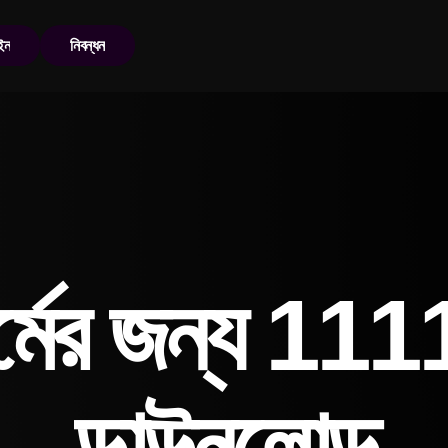
ইন
নিবন্ধন
টফর্মের জন্য 
ডাউনলোড