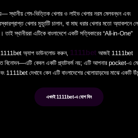
্বয়— স্থানীয় গেম-ভিত্তিক খেলার ও লাইভ খেলার নরম মেলবন্ধন এবং
্কারপ্রাপ্ত খেলার মুহূর্তটি চালান, বা মাছ ধরার খেলার মতো অ্যাকশনে ল
। তাই স্থানীয়রা এটিকে বাংলাদেশে একটি সত্যিকারের “All-in-One”
1111bet
দেন, 1111bet অ্যাপ ডাউনলোড করুন,
আজই 1111bet
ত বিনোদন—এটি কেবল একটি প্ল্যাটফর্ম নয়; এটি আপনার pocket-এ ম
এবং 1111bet দেখাবে কেন এটি বাংলাদেশের খেলোয়াড়দের মাঝে একটি উঁচ
এখনই 1111bet-এ যোগ দিন