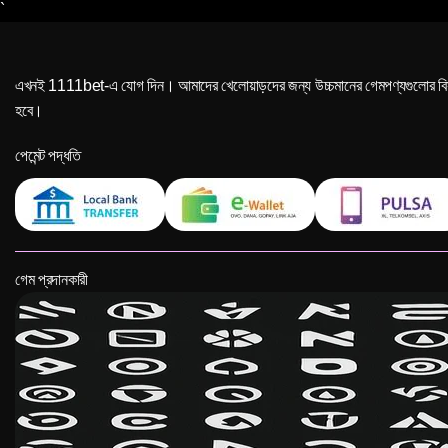
`
এখনই 1111bet-এ যোগ দিন। আমাদের খেলোয়াড়দের জন্য উচ্চমানের গেমপণ্যগুলোর বিস্তৃত
হবে।
পেমেন্ট পদ্ধতি
গেম প্রদানকারী