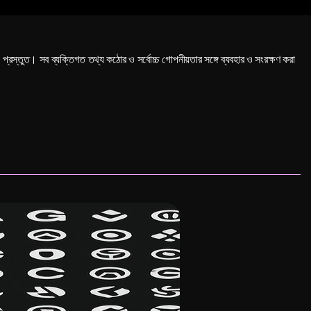
স্তুত। সব ব্যক্তিগত তথ্য কঠোর ও সর্বোচ্চ গোপনীয়তার সঙ্গে ব্যবহার ও সংরক্ষণ করা