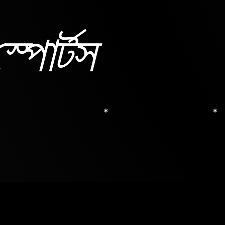
্পোর্টস