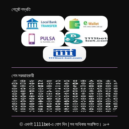
পেমেন্ট পদ্ধতি
গেম সরবরাহকারী
© এখনই 1111bet-এ যোগ দিন | সব অধিকার সংরক্ষিত। ১৮+